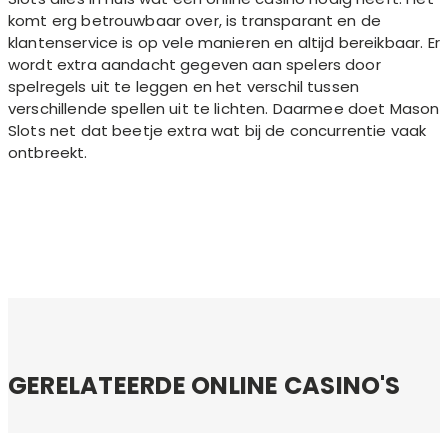
komt erg betrouwbaar over, is transparant en de
klantenservice is op vele manieren en altijd bereikbaar. Er
wordt extra aandacht gegeven aan spelers door
spelregels uit te leggen en het verschil tussen
verschillende spellen uit te lichten. Daarmee doet Mason
Slots net dat beetje extra wat bij de concurrentie vaak
ontbreekt.
GERELATEERDE ONLINE CASINO'S