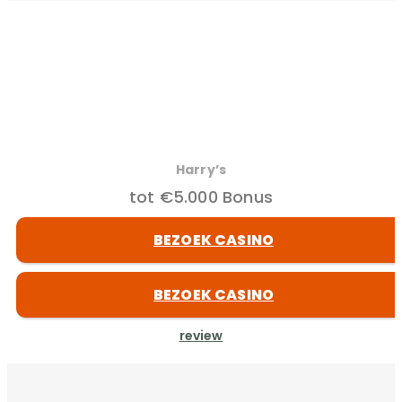
Harry’s
tot €5.000 Bonus
BEZOEK CASINO
BEZOEK CASINO
review