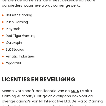
genoemde namen zijn de meest bekende software
aanbieders waarmee wordt samengewerkt:
Betsoft Gaming
Push Gaming
Playtech
Red Tiger Gaming
Quickspin
ELK Studios
Amatic Industries
Yggdrasil
LICENTIES EN BEVEILIGING
Mason Slots heeft een licentie van de
MGA
(Malta
Gaming Authority). Dit geldt overigens ook voor de
overige casino’s van N1 Interactive Ltd. De Malta Gaming