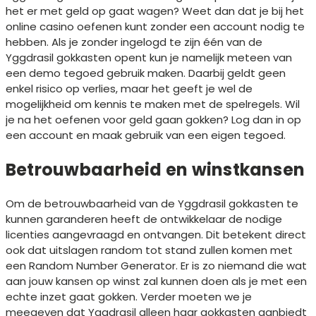
het er met geld op gaat wagen? Weet dan dat je bij het
online casino oefenen kunt zonder een account nodig te
hebben. Als je zonder ingelogd te zijn één van de
Yggdrasil gokkasten opent kun je namelijk meteen van
een demo tegoed gebruik maken. Daarbij geldt geen
enkel risico op verlies, maar het geeft je wel de
mogelijkheid om kennis te maken met de spelregels. Wil
je na het oefenen voor geld gaan gokken? Log dan in op
een account en maak gebruik van een eigen tegoed.
Betrouwbaarheid en winstkansen
Om de betrouwbaarheid van de Yggdrasil gokkasten te
kunnen garanderen heeft de ontwikkelaar de nodige
licenties aangevraagd en ontvangen. Dit betekent direct
ook dat uitslagen random tot stand zullen komen met
een Random Number Generator. Er is zo niemand die wat
aan jouw kansen op winst zal kunnen doen als je met een
echte inzet gaat gokken. Verder moeten we je
meegeven dat Yggdrasil alleen haar gokkasten aanbiedt