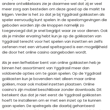
andere ontwikkelaars zie je daarmee wel dat zij er veel
meer zorg aan besteden om deze goed op de markt te
krijgen. Verder is het zo dat je bij Yggdrasil gokkasten als
speler eenvoudig kunt spelen. In de speelomgevingen die
geboden worden zijn de knoppen namelijk zo
toegevoegd dat je snel begrijpt waar ze voor dienen. Ook
als je minder ervaring hebt kun je op de gokkasten van
Yggdrasil terecht voor het spelen van inzetten en zelfs
oefenen met een virtueel speltegoed is een mogelijkheid
die door het online casino aangeboden wordt.
Als je een liefhebber bent van online gokkasten heb je
binnen het assortiment van Yggdrasil meer dan
voldoende opties om te gaan spelen. Op de Yggdrasil
gokkasten kun je bovendien niet alleen maar online
gokken, maar ook mobiel inzetten plaatsen. Online
casino’s zijn mobiel beschikbaar zonder downloads. Dit
betekent dus dat je niet eerst de Yggdrasil gokkasten
hoeft te installeren om er met een inzet op te kunnen
gaan spelen. De spelregels die daarbij gehanteerd