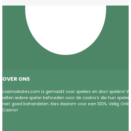
OVER ONS
casinoskates.com is gemaakt voor spelers en door spelers! Wi
willen iedere speler behoeden voor de casino’s die hun speler
niet goed behandelen. Kies daarom voor een 100% Veilig Onli
Casino!