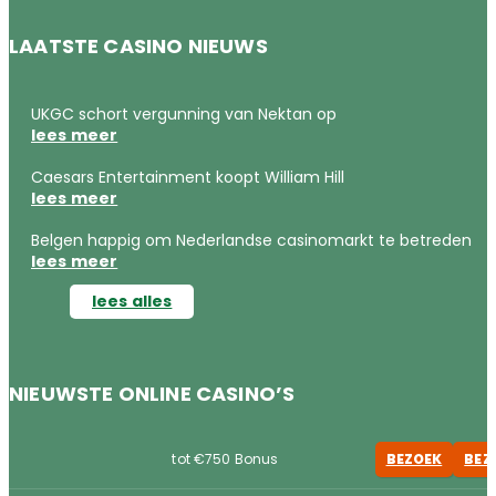
LAATSTE CASINO NIEUWS
UKGC schort vergunning van Nektan op
lees meer
Caesars Entertainment koopt William Hill
lees meer
Belgen happig om Nederlandse casinomarkt te betreden
lees meer
lees alles
NIEUWSTE ONLINE CASINO’S
BEZOEK
BEZ
tot €750 Bonus