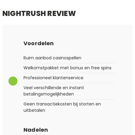
NIGHTRUSH REVIEW
Voordelen
Ruim aanbod casinospellen
Welkomstpakket met bonus en free spins
Professioneel klantenservice
Veel verschillende en instant
betalingsmogelijkheden
Geen transactiekosten bij storten en
uitbetalen
Nadelen