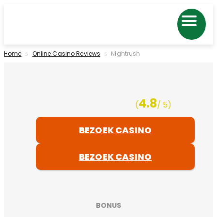
Home
Online Casino Reviews
Nightrush
4.8
(
/
5
)
BEZOEK CASINO
BEZOEK CASINO
BONUS