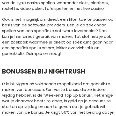
van de type casino spellen, waaronder slots, blackjack,
roulette, video poker, tafelspellen en het live casino.
Ook is het mogelijk om direct een filter toe te passen op
basis van de software providers. Ben je op zoek naar
spellen van een specifieke software leverancier? Dan
kan je hier direct gebruik van maken. Tot slot heb je ook
een zoekbalk waarmee je direct op zoek kunt gaan naar
een specifiek spel. Kortom, lekker overzichtelijk en
gemakkelijk. Duimpje omhoog!
BONUSSEN BIJ NIGHTRUSH
Er is bij Nightrush voldoende mogelijkheid om gebruik te
maken van bonussen. Een vaste bonus, die ze iedere
vrijdag hebben, is de ‘Weekend Top Up Bonus’. Het enige
wat je daarvoor hoeft te doen, is geld op je account te
storten op vrijdag en aan te geven dat je gebruik wil
maken van de bonus. Je krijgt 50% van het bedrag dat je