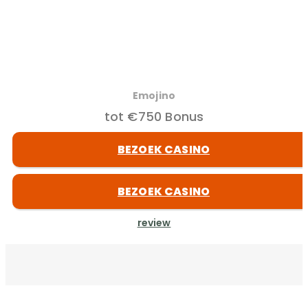
Emojino
tot €750 Bonus
BEZOEK CASINO
BEZOEK CASINO
review