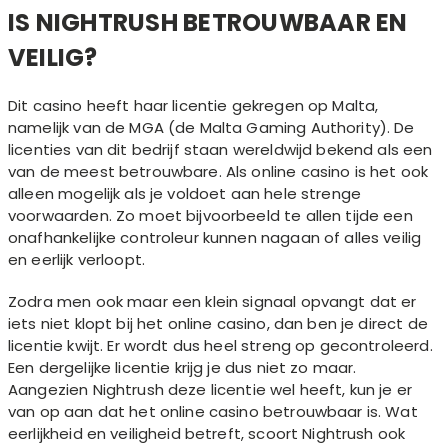
IS NIGHTRUSH BETROUWBAAR EN
VEILIG?
Dit casino heeft haar licentie gekregen op Malta,
namelijk van de MGA (de Malta Gaming Authority). De
licenties van dit bedrijf staan wereldwijd bekend als een
van de meest betrouwbare. Als online casino is het ook
alleen mogelijk als je voldoet aan hele strenge
voorwaarden. Zo moet bijvoorbeeld te allen tijde een
onafhankelijke controleur kunnen nagaan of alles veilig
en eerlijk verloopt.
Zodra men ook maar een klein signaal opvangt dat er
iets niet klopt bij het online casino, dan ben je direct de
licentie kwijt. Er wordt dus heel streng op gecontroleerd.
Een dergelijke licentie krijg je dus niet zo maar.
Aangezien Nightrush deze licentie wel heeft, kun je er
van op aan dat het online casino betrouwbaar is. Wat
eerlijkheid en veiligheid betreft, scoort Nightrush ook