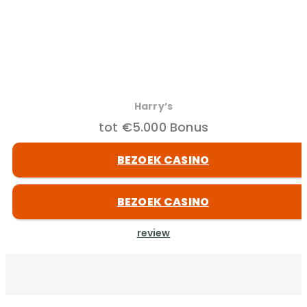
Harry’s
tot €5.000 Bonus
BEZOEK CASINO
BEZOEK CASINO
review