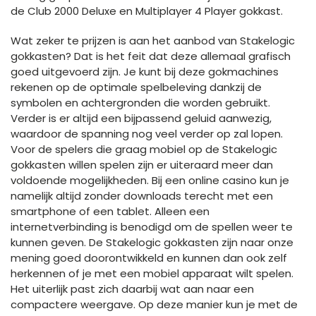
de Club 2000 Deluxe en Multiplayer 4 Player gokkast.
Wat zeker te prijzen is aan het aanbod van Stakelogic
gokkasten? Dat is het feit dat deze allemaal grafisch
goed uitgevoerd zijn. Je kunt bij deze gokmachines
rekenen op de optimale spelbeleving dankzij de
symbolen en achtergronden die worden gebruikt.
Verder is er altijd een bijpassend geluid aanwezig,
waardoor de spanning nog veel verder op zal lopen.
Voor de spelers die graag mobiel op de Stakelogic
gokkasten willen spelen zijn er uiteraard meer dan
voldoende mogelijkheden. Bij een online casino kun je
namelijk altijd zonder downloads terecht met een
smartphone of een tablet. Alleen een
internetverbinding is benodigd om de spellen weer te
kunnen geven. De Stakelogic gokkasten zijn naar onze
mening goed doorontwikkeld en kunnen dan ook zelf
herkennen of je met een mobiel apparaat wilt spelen.
Het uiterlijk past zich daarbij wat aan naar een
compactere weergave. Op deze manier kun je met de