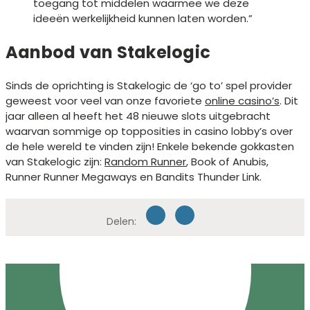
toegang tot middelen waarmee we deze
ideeën werkelijkheid kunnen laten worden.”
Aanbod van Stakelogic
Sinds de oprichting is Stakelogic de ‘go to’ spel provider
geweest voor veel van onze favoriete
online casino’s
. Dit
jaar alleen al heeft het 48 nieuwe slots uitgebracht
waarvan sommige op topposities in casino lobby’s over
de hele wereld te vinden zijn! Enkele bekende gokkasten
van Stakelogic zijn:
Random Runner
, Book of Anubis,
Runner Runner Megaways en Bandits Thunder Link.
Delen: