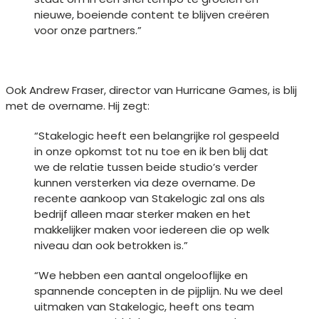
nieuwe, boeiende content te blijven creëren
voor onze partners.”
Ook Andrew Fraser, director van Hurricane Games, is blij
met de overname. Hij zegt:
“Stakelogic heeft een belangrijke rol gespeeld
in onze opkomst tot nu toe en ik ben blij dat
we de relatie tussen beide studio’s verder
kunnen versterken via deze overname.
De
recente aankoop van Stakelogic zal ons als
bedrijf alleen maar sterker maken en het
makkelijker maken voor iedereen die op welk
niveau dan ook betrokken is.”
“We hebben een aantal ongelooflijke en
spannende concepten in de pijplijn. Nu we deel
uitmaken van Stakelogic, heeft ons team