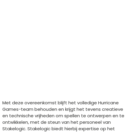
Met deze overeenkomst blijft het volledige Hurricane
Games-team behouden en krijgt het tevens creatieve
en technische vrijheden om spellen te ontwerpen en te
ontwikkelen, met de steun van het personeel van
Stakelogic. Stakelogic biedt hierbij expertise op het